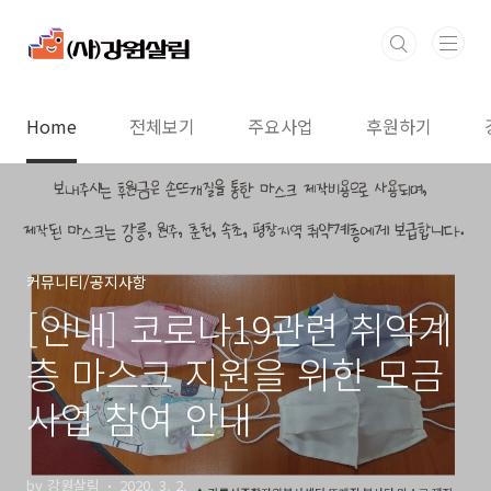
본문 바로가기
Home
전체보기
주요사업
후원하기
커뮤니티/공지사항
[안내] 코로나19관련 취약계
층 마스크 지원을 위한 모금
사업 참여 안내
by 강원살림
2020. 3. 2.