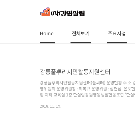
본문 바로가기
Home
전체보기
주요사업
강릉풀뿌리시민활동지원센터
강릉풀뿌리시민활동지원센터(풀씨터) 운영현황 주 소 강원
영위원회 운영위원장 : 최복규 운영위원 : 심헌섭, 윤도현,
황 지하 교육실 1층 한살림강원영동생활협동조합 '한살림
카페 ‘품’에서 2014년 4월 문화협동조합 ‘공감’ 창립, 20
2018. 11. 19.
활용사업 진행 - 각종 모임 및 회의 공간 지원, 시민과 
소모임, 시민단체 회의 및 교육 장소 지원) 3층 (사)강
인 강원살림, 풀씨터 사무국, 강릉협동사회경제네트워크
환경센터, 시..