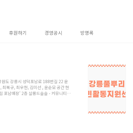
후원하기
경영공시
방명록
도 강릉시 성덕포남로 188번길 22 운
 최복규, 최우헌, 김미선 , 윤순모 공간 현
 포남매장' 2층 살롱드슬슬 - 커뮤니티
16년 '살롱드슬슬(salon de 膝膝)' 공간
함께 하는 문화프로그램 기획 및 진행 (문화
원영동생명의숲국민운동 4층 - 서측: 사단법
사회적협동조합 - 동측: 강릉경실련, 시민